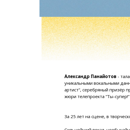
П
Александр Панайотов
- талантли
уникальными вокальными данными,
артист”, серебряный призёр проект
жюри телепроекта “Ты-супер!” на 
За 25 лет на сцене, в творческой 
Сильнейший вокал, необычайный а
выступление и с восторгом принима
вокальных и инструментальных им
спецэффектами, живым звуком, при