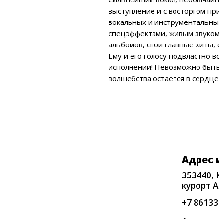
альбомов, свои главные хиты, сам
Ему и его голосу подвластно всё!
исполнении! Невозможно быть нас
волшебства остается в сердце каж
Адрес и т
353440, Крас
курорт Анапа
+7 86133 3-9
Аренда: conc
График ра
С 10:00 до 2