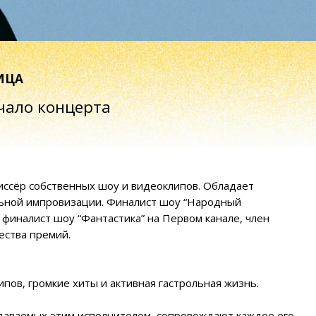
концерта
бственных шоу и видеоклипов. Обладает
провизации. Финалист шоу “Народный
 шоу “Фантастика” на Первом канале, член
мий.
мкие хиты и активная гастрольная жизнь.
 этим исполнителем, сопровождают каждое его
 его концерт – великолепное сочетание
деальное шоу, наполненное визуальными
а артист исполняет треки из предыдущих