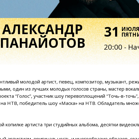
АЛЕКСАНДР
31
ИЮЛЯ
ПЯТНИЦА
АНАЙОТОВ
20:00 - Начало 
вый молодой артист, певец, композитор, музыкант, режиссёр со
 один из лучших молодых голосов страны, мастер вокальной им
а “Голос”, участник шоу перевоплощений “Точь-в-точь”, финалист
НТВ, победитель шоу «Маска» на НТВ. Обладатель множества пре
копилке артиста три студийных альбома, десятки видеоклипов, гро
ртистизм, оригинальность и многообразие образов, создаваемых
ются публикой. Его имя – это знак качественной музыки. Каждый
провизаций, это работа команды профессионалов, создающих и
 участии самых лучших музыкантов страны. В программе концерт