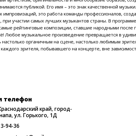
ые рейтинговые композиции, ставшие народными после проекта «Г
 Любое музыкальное произведение превращается в удивительный
только органичным на сцене, настолько любимым зрителем и на
дого зрителя, побывавшего на концерте, вне зависимости от мест
елефон
нодарский край, город-
, ул. Горького, 1Д
4-36
ertpret@mail.ru
боты кассы
1:00 (без перерывов и