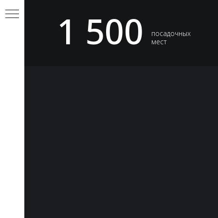
1 500
посадочных
мест
ЕТ
М