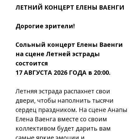
состоится
17 АВГУСТА 2026 ГОДА в 20:00.
Летняя эстрада распахнет свои
двери, чтобы наполнить тысячи
сердец праздником. На сцене Анапы
Елена Ваенга вместе со своим
коллективом будет дарить вам
самые яркие эмоции и
незабываемые моменты жизни.
Каждый ее концерт уникален и
непредсказуем, ведь, никто не
знает, какой будет следующая песня:
прогремит ли заводное и всеми
любимое «Курю», прольется ли
обнажающий душу «Шопен», а
может зазвучит нечто новое и миру
явится премьера? Ответить на этот
вопрос сможет лишь тот, кто
окажется в мягком кресле Летней