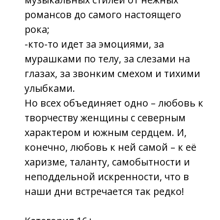
Адрес и телефон
353440, Краснодарский край,
город-курорт Анапа, ул.
Горького, 1Д
+7 86133 3-94-36
Аренда: concertpret@mail.ru
График работы кассы