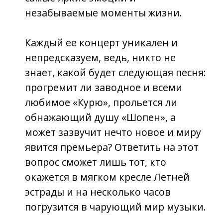
эстрады и на несколько часов
погрузится в чарующий мир музыки.
Вот уже долгие годы концерты
Елены не оставляют равнодушными
мужчин и женщин совершенно
разных возрастов, с разными
интересами и жизненным опытом,
потому что каждый находит в них
что-то свое:
-кому-то нравится живая музыка,
когда более 10 профессиональных
музыкантов творят на сцене
настоящую феерию, импровизируя
на ходу и подхватывая каждый вздох
певицы;
- кого-то привлекает разнообразие
музыкальных стилей от нежных
романсов до самого настоящего
рока;
-кто-то идет за эмоциями, за