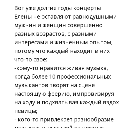
мурашками по телу, за слезами на
глазах, за звонким смехом и тихими
улыбками.
Но всех объединяет одно – любовь к
творчеству женщины с северным
характером и южным сердцем. И,
конечно, любовь к ней самой – к её
харизме, таланту, самобытности и
неподдельной искренности, что в
наши дни встречается так редко!
Категория 16+
Начало концерта - 20:00
Окончание - 23:00
Продолжительность - 3 часа с
антрактом