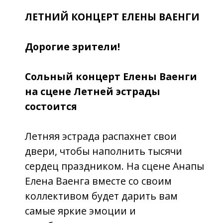
на сцене Летней эстрады
состоится
Летняя эстрада распахнет свои
двери, чтобы наполнить тысячи
сердец праздником. На сцене Анапы
Елена Ваенга вместе со своим
коллективом будет дарить вам
самые яркие эмоции и
незабываемые моменты жизни.
Каждый ее концерт уникален и
непредсказуем, ведь, никто не
знает, какой будет следующая песня:
прогремит ли заводное и всеми
любимое «Курю», прольется ли
обнажающий душу «Шопен», а
может зазвучит нечто новое и миру
явится премьера? Ответить на этот
вопрос сможет лишь тот, кто
окажется в мягком кресле Летней