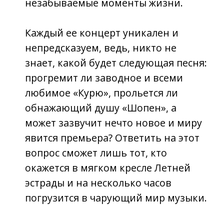
эстрады и на несколько часов
погрузится в чарующий мир музыки.
Вот уже долгие годы концерты
Елены не оставляют равнодушными
мужчин и женщин совершенно
разных возрастов, с разными
интересами и жизненным опытом,
потому что каждый находит в них
что-то свое:
-кому-то нравится живая музыка,
когда более 10 профессиональных
музыкантов творят на сцене
настоящую феерию, импровизируя
на ходу и подхватывая каждый вздох
певицы;
- кого-то привлекает разнообразие
музыкальных стилей от нежных
романсов до самого настоящего
рока;
-кто-то идет за эмоциями, за