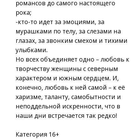
Адрес и телефон
353440, Краснодарский край,
город-курорт Анапа, ул.
Горького, 1Д
+7 86133 3-94-36
Аренда: concertpret@mail.ru
График работы кассы