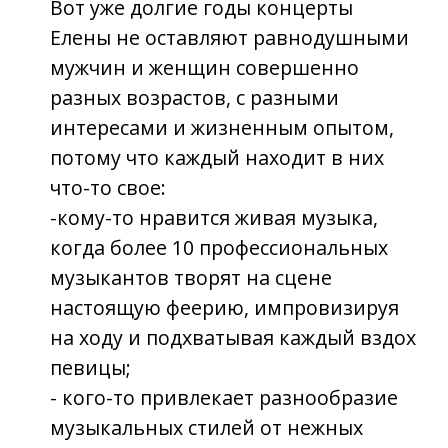
мурашками по телу, за слезами на
глазах, за звонким смехом и тихими
улыбками.
Но всех объединяет одно – любовь к
творчеству женщины с северным
характером и южным сердцем. И,
конечно, любовь к ней самой – к её
харизме, таланту, самобытности и
неподдельной искренности, что в
наши дни встречается так редко!
Категория 16+
Начало концерта - 20:00
Окончание - 23:00
Продолжительность - 3 часа с
антрактом