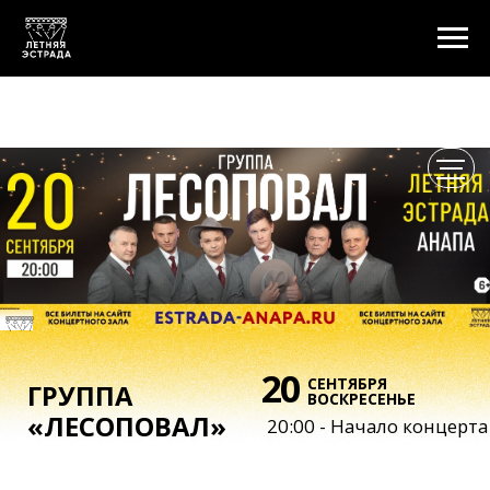
20
СЕНТЯБРЯ
ГРУППА
ВОСКРЕСЕНЬЕ
«ЛЕСОПОВАЛ»
20:00 - Начало концерта
«Лесоповал» — легендарный
коллектив, созданный поэтом
Михаилом Таничем в 1990 году.
Финалист шоу «ВИА Суперстар» на
НТВ.