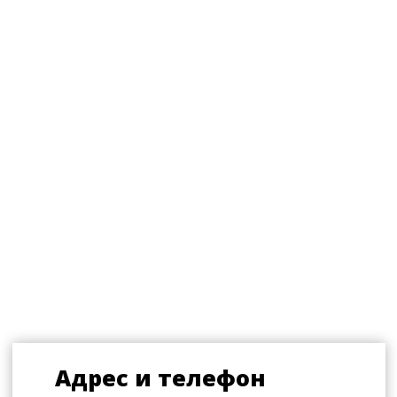
+7 86133 3-94-36
Аренда: concertpret@mail.ru
График работы кассы
С 10:00 до 21:00 (без перерывов
и выходных)
ул. Горького, 1Д
Главная сцена Анапы
+7 (86133) 3-94-36