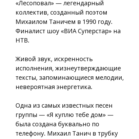
Живой звук, искренность
исполнения, жизнеутверждающие
тексты, запоминающиеся мелодии,
невероятная энергетика.
Одна из самых известных песен
группы — «Я куплю тебе дом» —
была создана буквально по
телефону. Михаил Танич в трубку
надиктовал стихи, а Сергей
Коржуков написал к ним
музыкальную композицию. И песня
мгновенно стала хитом. До сих пор
зрители в зале на концертах
синхронно подхватывают: «А белый
лебедь на пруду…». Мы тоже споём
её вместе всем залом!
В программе прозвучат все ваши
любимые песни, а также группа
представит свои новые песни!