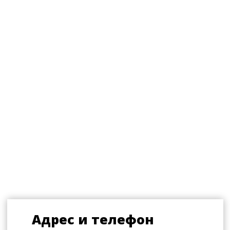
С 10:00 до 21:00 (без перерывов
и выходных)
ул. Горького, 1Д
Главная сцена Анапы
+7 (86133) 3-94-36