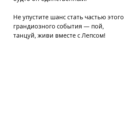
Адрес и телефон
353440, Краснодарский край,
город-курорт Анапа, ул.
Горького, 1Д
+7 86133 3-94-36
Аренда: concertpret@mail.ru
График работы кассы