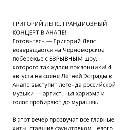
побережье с ВЗРЫВНЫМ шоу,
которого так ждали поклонники! 4
августа на сцене Летней Эстрады в
Анапе выступит легенда российской
музыки — артист, чья харизма и
голос пробирают до мурашек.
В этот вечер прозвучат все главные
хиты, ставшие саундтреком целого
поколения, и новые песни, уже
покорившие миллионы сердец.
Это будет живой звук, мощная
энергетика, свет, драйв и тот самый
неповторимый Лепс — честный,
эмоциональный, до последней ноты
настоящий.
Каждое выступление Григория Лепса
— это не просто концерт, а событие,
которое заряжает зал и оставляет в
душе яркое послевкусие