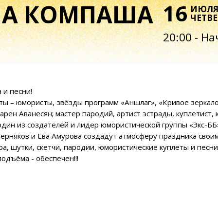
ЧЕТВЕРГ
20:00 - Начало 
есни!
юмористы, звёзды программ «Аншлаг», «Кривое зеркало», «Смея
 Аванесян; мастер пародий, артист эстрады, куплетист, юморист
 из создателей и лидер юмористической группы «Экс-ББ»!
в и Ева Амурова создадут атмосферу праздника своими песням
тки, скетчи, пародии, юмористические куплеты и песни.
ма - обеспечен!!!