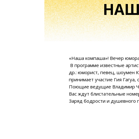
«Наша компаша»! Вечер юмора и п
В программе известные артисты – 
др.: юморист, певец, шоумен Карен
принимает участие Гия Гагуа, один
Поющие ведущие Владимир Черняко
Вас ждут блистательные номера, шу
Заряд бодрости и душевного подъё