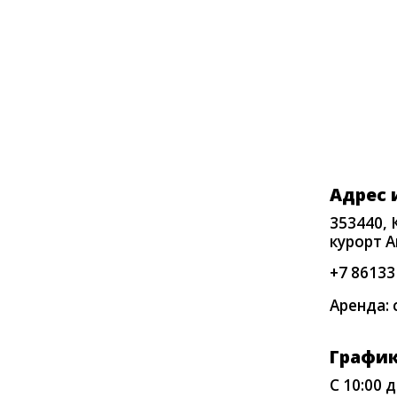
Адрес и т
353440, Крас
курорт Анапа
+7 86133 3-9
Аренда: conc
График ра
С 10:00 до 2
выходных)