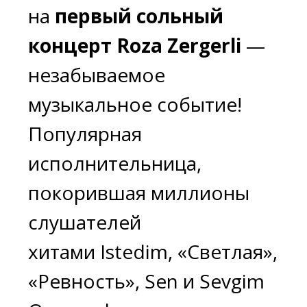
Популярная
исполнительница,
покорившая миллионы
слушателей
хитами
Istedim, «Светлая»,
«Ревность», Sen и Sevgim
Ovucunda
, впервые
выступит в нашем городе с
эксклюзивной программой.
Не упустите шанс стать
частью этого
зажигательного шоу!