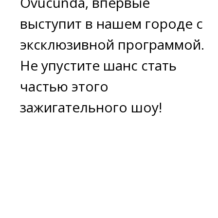
Адрес и телефон
353440, Краснодарский край,
город-курорт Анапа, ул.
Горького, 1Д
+7 86133 3-94-36
Аренда: concertpret@mail.ru
График работы кассы