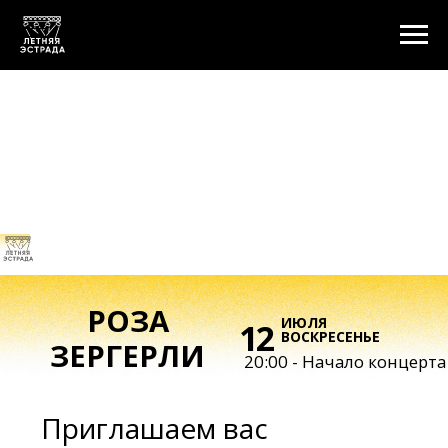
РОЗА
ИЮЛЯ
12
ВОСКРЕСЕНЬЕ
ЗЕРГЕРЛИ
20:00 - Начало концерта
Приглашаем вас
на
первый сольный
концерт Roza Zergerli
—
незабываемое
музыкальное событие!