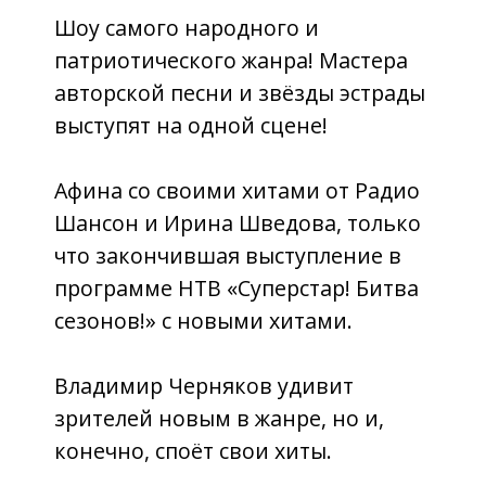
Шансон и Ирина Шведова, только
что закончившая выступление в
программе НТВ «Суперстар! Битва
сезонов!» с новыми хитами.
Владимир Черняков удивит
зрителей новым в жанре, но и,
конечно, споёт свои хиты.
Так же зрители услышат ещё много
интересного. В исполнении
Анатолия Полотно и Феди
Карманова прозвучат фирменные
песни, получившие народное
признание «Поцелуй меня, удача» и
«Денежки», которые зал будет петь
вместе с артистами.
Солист группы «Новая Русь»
Александр Грауль исполнением
песни «Златоглавая Русь» объединит