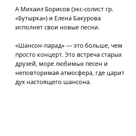
Адрес и телефон
353440, Краснодарский край,
город-курорт Анапа, ул.
Горького, 1Д
+7 86133 3-94-36
Аренда: concertpret@mail.ru
График работы кассы
С 10:00 до 21:00 (без перерывов
и выходных)