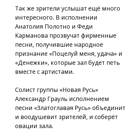
и воодушевит зрителей, и соберёт
овации зала.
А Михаил Борисов (экс-солист гр.
«Бутырка») и Елена Бакурова
исполнят свои новые песни.
«Шансон-парад» — это больше, чем
просто концерт. Это встреча старых
друзей, море любимых песен и
неповторимая атмосфера, где царит
дух настоящего шансона.