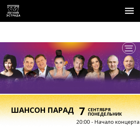
7
ШАНСОН ПАРАД
СЕНТЯБРЯ
ПОНЕДЕЛЬНИК
20:00 - Начало концерта
Шоу самого народного и
патриотического жанра! Мастера
авторской песни и звёзды эстрады
выступят на одной сцене!
Афина со своими хитами от Радио