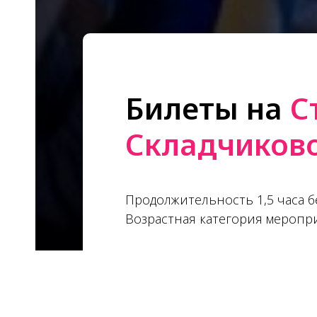
Билеты на
С
Складчиков
Продолжительность 1,5 часа б
Возрастная категория меропр
Виктория Складчикова - стенд
жизни. Неординарные истории
отыгрышами. Складчикова не б
непосредственностью и очар