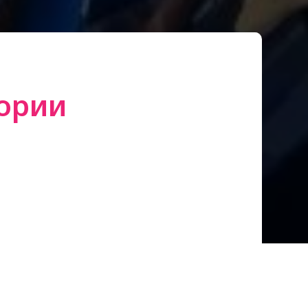
ории
 с искренних монологов о своей
я их остроумными шутками и яркими
вумя гранями: забавной