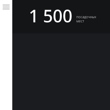
1 500
посадочных
мест
ЕТ
М