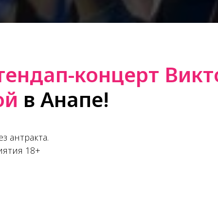
тендап-концерт Викт
ой
в Анапе!
ез антракта.
иятия 18+
ап-комик. Вика начинала юмористическую карьеру
 она рассказывала без прикрас, смело приправля
оялась быть комичной, ловко балансируя между д
овательной утонченностью.